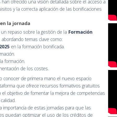
s han ofrecido una visión detallada sobre el acceso a
isitos y la correcta aplicación de las bonificaciones
 en la jornada
o un repaso sobre la gestión de la
Formación
, abordando temas clave como:
2025
en la formación bonificada.
rmación.
la formación.
mentación de los costes.
do conocer de primera mano el nuevo espacio
ataforma que ofrece recursos formativos gratuitos
 el objetivo de fomentar la mejora de competencias
 calidad.
la importancia de estas jornadas para que las
s puedan optimizar el uso de los créditos de