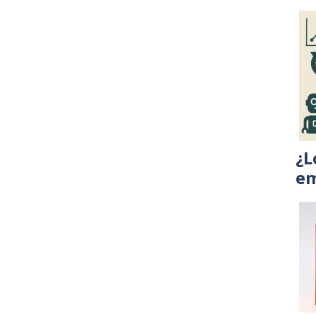
¿L
em