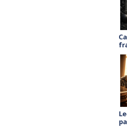
Ca
fr
Le
pa