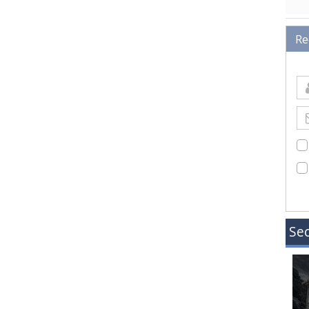
Re
Sec