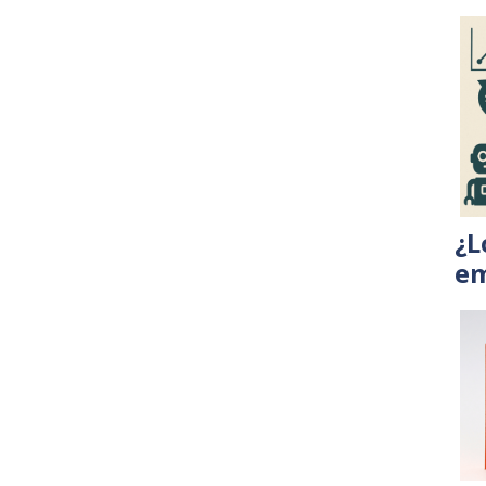
¿L
em