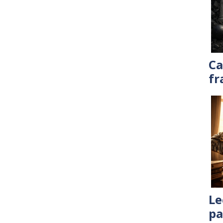
Ca
fr
Le
pa