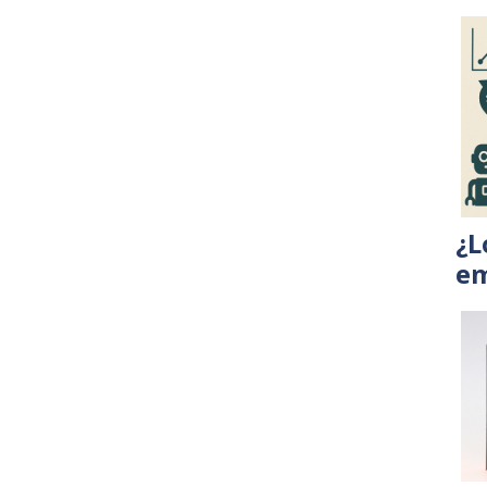
¿L
em