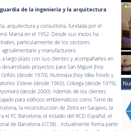
guardia de la ingeniería y la arquitectura
a, arquitectura y consultoría, fundada por el
erol Marsà en el 1952. Desde sus inicios ha
striales, particularmente de los sectores
 agroalimentario y manufacturero.
 a largo plazo con sus clientes y acompañarles en
a desarrollado proyectos para San Miguel (hoy
rifols (desde 1970), Nutrexpa (hoy Idilia Foods y
Nu
torios Esteve (desde 1960), Cobega (desde 1979),
Prysmian) (desde 2000). Además de los clientes
abajado para edificios emblemáticos como Torre de
rcelona, la reconstrucción de Zetra en Sarajevo, la
a el FC Barcelona, el estadio del RCD Español, el
onal de Barcelona (CCIB)… Actualmente forma parte