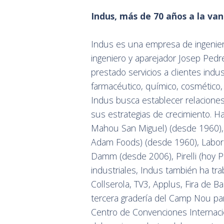
Indus, m
á
s de 70 a
ños a la van
Indus es una empresa de ingenierí
ingeniero y aparejador Josep Pedr
prestado servicios a clientes indu
farmacéutico, químico, cosmético,
Indus busca establecer relaciones
sus estrategias de crecimiento. H
Mahou San Miguel) (desde 1960), G
Adam Foods) (desde 1960), Labora
Damm (desde 2006), Pirelli (hoy 
industriales, Indus también ha tr
Collserola, TV3, Applus, Fira de Ba
tercera gradería del Camp Nou par
Centro de Convenciones Internaci