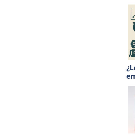
¿L
em