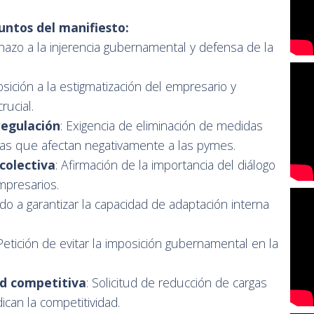
untos del manifiesto:
hazo a la injerencia gubernamental y defensa de la
osición a la estigmatización del empresario y
rucial.
regulación
: Exigencia de eliminación de medidas
icas que afectan negativamente a las pymes.
colectiva
: Afirmación de la importancia del diálogo
empresarios.
do a garantizar la capacidad de adaptación interna
 Petición de evitar la imposición gubernamental en la
dad competitiva
: Solicitud de reducción de cargas
ican la competitividad.